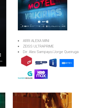
ARRI ALEXA MINI
ZEISS ULTRAPRIME
Dir: Alex Sampayo/Jorge Queiruga