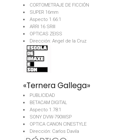
CORTOMETRAJE DE FICCIÓN
SUPER 16mm
Aspecto 1.66:1
ARRI 16 SRIII
OPTICAS ZEISS
Dirección: Angel de la Cruz
«Ternera Gallega»
PUBLICIDAD
BETACAM DIGITAL
Aspecto 1.78:1
SONY DVW-790WSP
OPTICA CANON CINESTYLE
Dirección: Carlos Davila