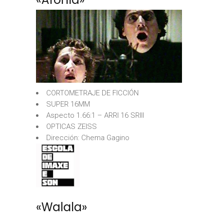
CORTOMETRAJE DE FICCIÓN
SUPER 16MM
Aspecto 1.66:1 – ARRI 16 SRIII
OPTICAS ZEISS
Dirección: Chema Gagino
«Walala»