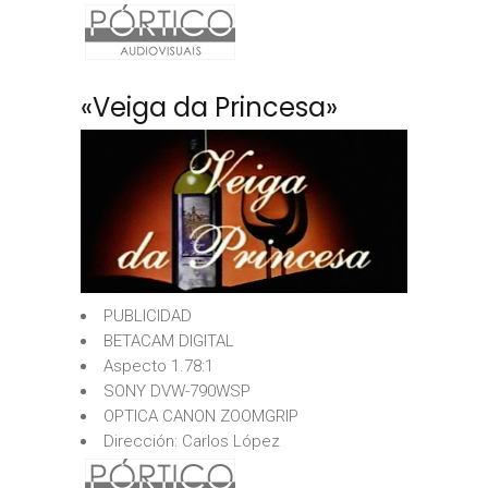
«Veiga da Princesa»
PUBLICIDAD
BETACAM DIGITAL
Aspecto 1.78:1
SONY DVW-790WSP
OPTICA CANON ZOOMGRIP
Dirección: Carlos López