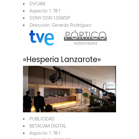
DVCAM
Aspecto 1.78:1
SONY DSR-135WSP
Dirección: Gerardo Rodríguez
«Hesperia Lanzarote»
PUBLICIDAD
BETACAM DIGITAL
Aspecto 1.78:1