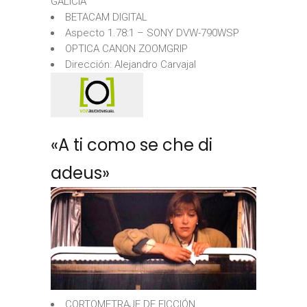
GALICIA
BETACAM DIGITAL
Aspecto 1.78:1 – SONY DVW-790WSP
OPTICA CANON ZOOMGRIP
Dirección: Alejandro Carvajal
«A ti como se che di
adeus»
CORTOMETRAJE DE FICCIÓN