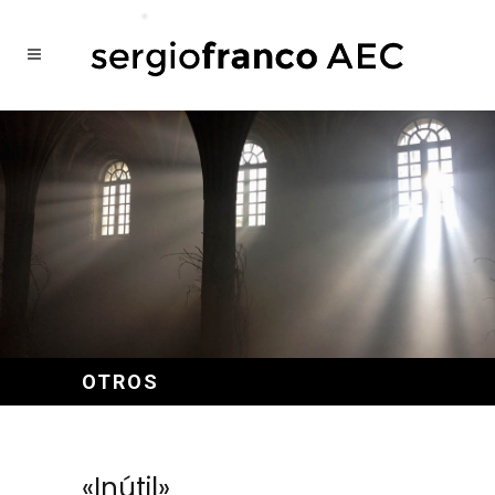
OTROS
«Inútil»