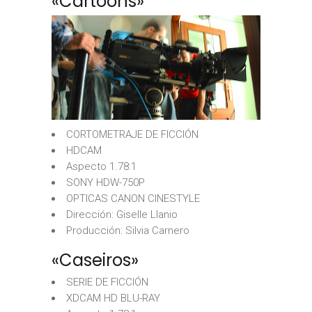
«Cartoons»
CORTOMETRAJE DE FICCIÓN
HDCAM
Aspecto 1.78:1
SONY HDW-750P
OPTICAS CANON CINESTYLE
Dirección: Giselle Llanio
Producción: Silvia Carnero
«Caseiros»
SERIE DE FICCIÓN
XDCAM HD BLU-RAY