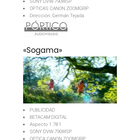
SONY DVW-790WSP
OPTICAS CANON ZOOMGRIP
Dirección: Germán Tejada
«Sogama»
PUBLICIDAD
BETACAM DIGITAL
Aspecto 1.78:1
SONY DVW-790WSP
OPTICA CANON ZOOMGRIP