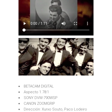
BETACAM DIGITAL
Aspecto 1.78:1
SONY DVW-790WSP
CANON ZOOMGRIP
Dirección: Xurxo Souto, Paco Lodeiro