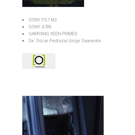
SONY FS7 M2
SONY A7RII
SAMYANG XEEN PRIMES
Dir: Oscar Pedraza/Jorge Saavedra