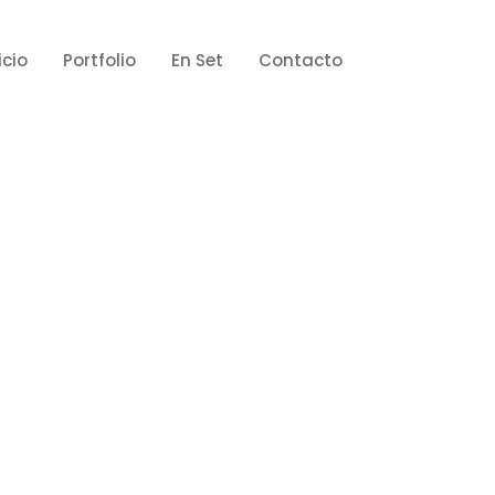
icio
Portfolio
En Set
Contacto