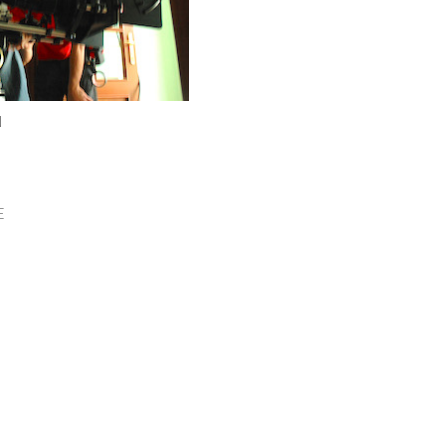
N
E
P