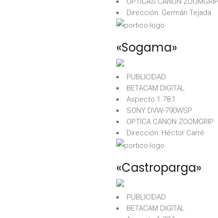
OPTICAS CANON ZOOMGRI
Dirección: Germán Tejada
«Sogama»
PUBLICIDAD
BETACAM DIGITAL
Aspecto 1.78:1
SONY DVW-790WSP
OPTICA CANON ZOOMGRIP
Dirección: Héctor Carré
«Castroparga»
PUBLICIDAD
BETACAM DIGITAL