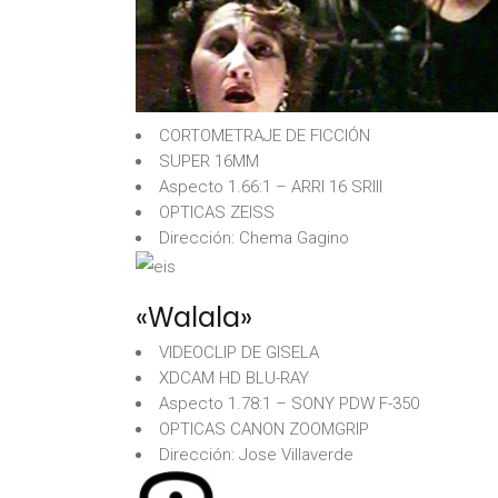
CORTOMETRAJE DE FICCIÓN
SUPER 16MM
Aspecto 1.66:1 – ARRI 16 SRIII
OPTICAS ZEISS
Dirección: Chema Gagino
«Walala»
VIDEOCLIP DE GISELA
XDCAM HD BLU-RAY
Aspecto 1.78:1 – SONY PDW F-350
OPTICAS CANON ZOOMGRIP
Dirección: Jose Villaverde