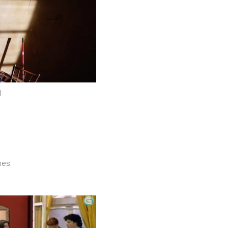
N
nes