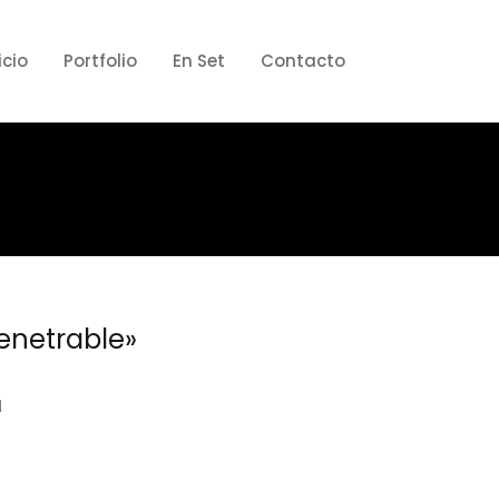
icio
Portfolio
En Set
Contacto
enetrable»
N