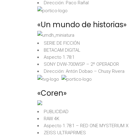
Dirección: Paco Rañal
«Un mundo de historias»
SERIE DE FICCIÓN
BETACAM DIGITAL
Aspecto 1.78:1
SONY DVW-700WSP – 2º OPERADOR
Dirección: Antón Dobao – Chusy Rivera
«Coren»
PUBLICIDAD
RAW 4K
Aspecto 1.78:1 – RED ONE MYSTERIUM X
ZEISS ULTRAPRIMES