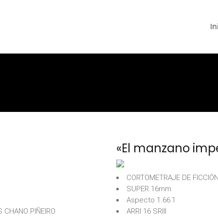
In
«El manzano imp
CORTOMETRAJE DE FICCIÓ
SUPER 16mm
Aspecto 1.66:1
 CHANO PIÑEIRO
ARRI 16 SRIII