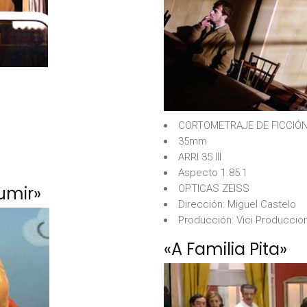
CORTOMETRAJE DE FICCIÓ
35mm
ARRI 35 III
Aspecto 1.85:1
umir»
OPTICAS ZEISS
Dirección: Miguel Castelo
Producción: Vici Produccio
«A Familia Pita»