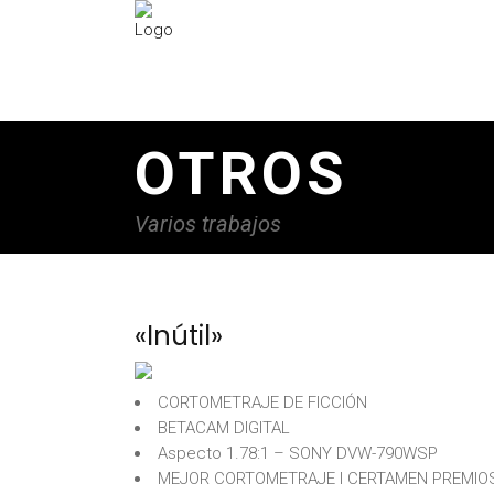
OTROS
Varios trabajos
«Inútil»
CORTOMETRAJE DE FICCIÓN
BETACAM DIGITAL
Aspecto 1.78:1 – SONY DVW-790WSP
MEJOR CORTOMETRAJE I CERTAMEN PREMIOS