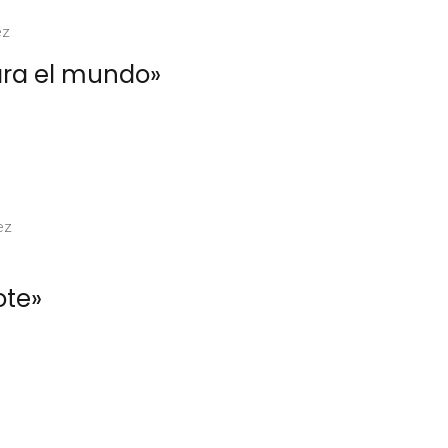
ez
ara el mundo»
ez
ote»