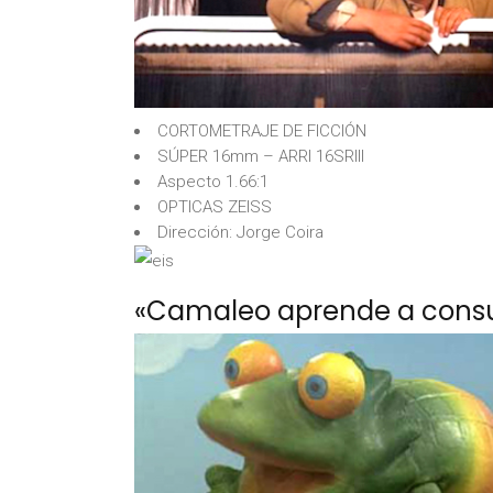
CORTOMETRAJE DE FICCIÓN
SÚPER 16mm – ARRI 16SRIII
Aspecto 1.66:1
OPTICAS ZEISS
Dirección: Jorge Coira
«Camaleo aprende a cons