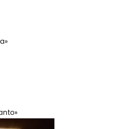
sa»
anto»