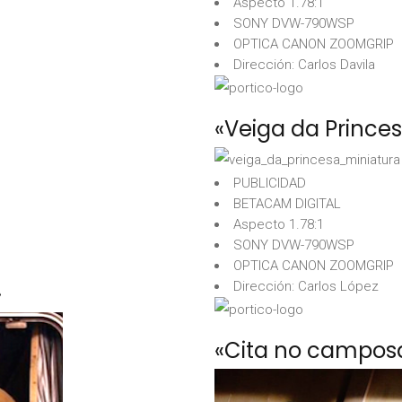
Aspecto 1.78:1
SONY DVW-790WSP
OPTICA CANON ZOOMGRIP
Dirección: Carlos Davila
«Veiga da Prince
PUBLICIDAD
BETACAM DIGITAL
Aspecto 1.78:1
SONY DVW-790WSP
OPTICA CANON ZOOMGRIP
Dirección: Carlos López
»
«Cita no campos