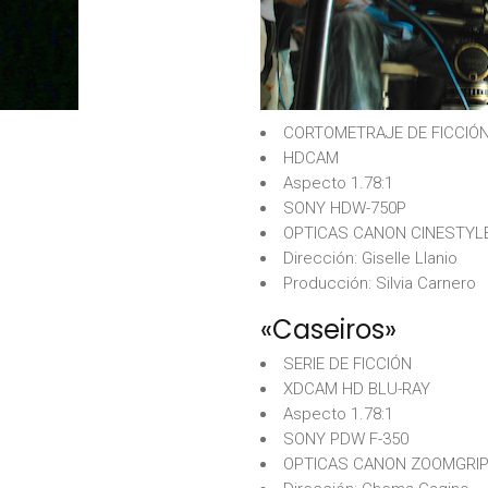
CORTOMETRAJE DE FICCIÓ
HDCAM
Aspecto 1.78:1
SONY HDW-750P
OPTICAS CANON CINESTYL
Dirección: Giselle Llanio
Producción: Silvia Carnero
«Caseiros»
SERIE DE FICCIÓN
XDCAM HD BLU-RAY
Aspecto 1.78:1
SONY PDW F-350
OPTICAS CANON ZOOMGRI