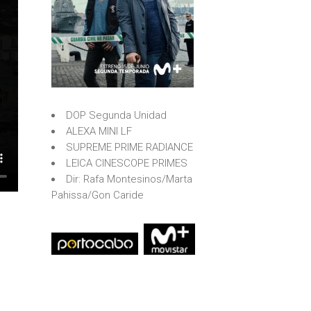
DOP Segunda Unidad
ALEXA MINI LF
SUPREME PRIME RADIANCE
LEICA CINESCOPE PRIMES
Dir: Rafa Montesinos/Marta
Pahissa/Gon Caride