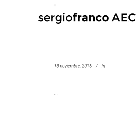
18 noviembre, 2016
In
...