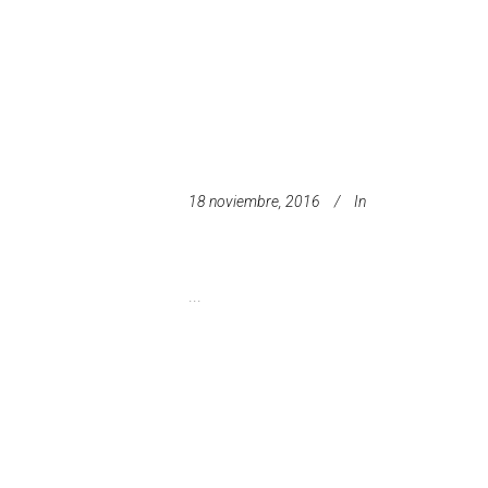
18 noviembre, 2016
In
...