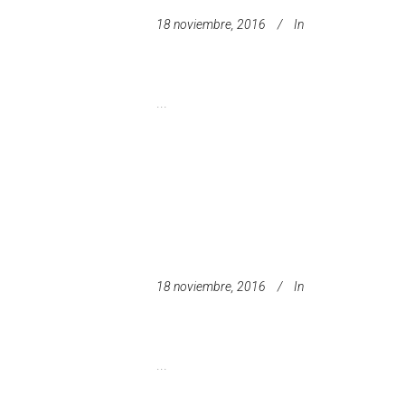
18 noviembre, 2016
In
...
18 noviembre, 2016
In
...